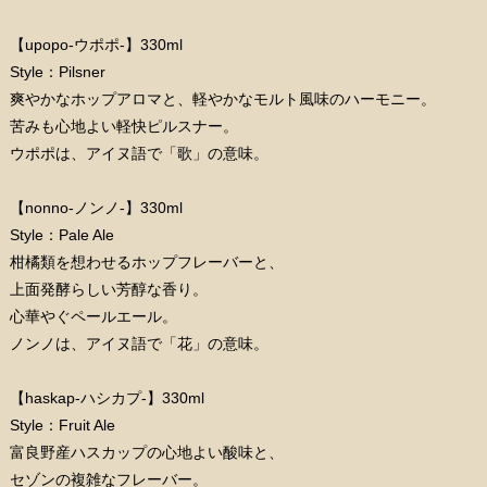
【upopo-ウポポ-】330ml
Style：Pilsner
爽やかなホップアロマと、軽やかなモルト風味のハーモニー。
苦みも心地よい軽快ピルスナー。
ウポポは、アイヌ語で「歌」の意味。
【nonno-ノンノ-】330ml
Style：Pale Ale
柑橘類を想わせるホップフレーバーと、
上面発酵らしい芳醇な香り。
心華やぐペールエール。
ノンノは、アイヌ語で「花」の意味。
【haskap-ハシカプ-】330ml
Style：Fruit Ale
富良野産ハスカップの心地よい酸味と、
セゾンの複雑なフレーバー。