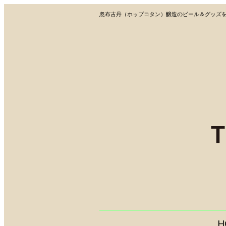
忽布古丹（ホップコタン）醸造のビール＆グッズ
H